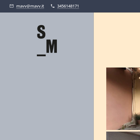
mavv@mavv.it
3456148171