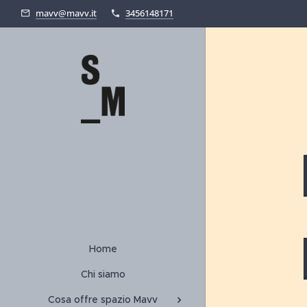
mavv@mavv.it
3456148171
Home
Chi siamo
Cosa offre spazio Mavv